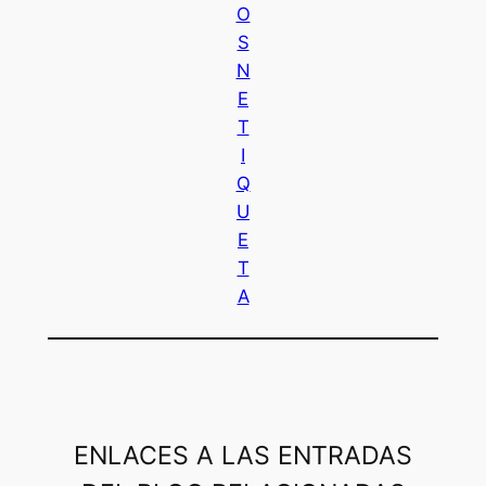
O
S
N
E
T
I
Q
U
E
T
A
ENLACES A LAS ENTRADAS