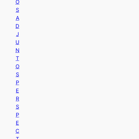
O
S
A
D
J
U
N
T
O
S
P
E
R
S
P
E
C