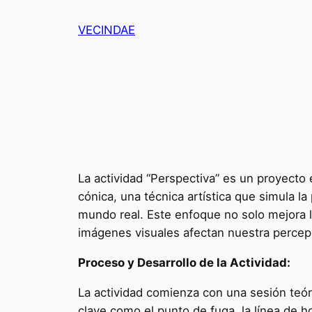
Saltar
VECINDAE
al
contenido
La actividad “Perspectiva” es un proyecto 
cónica, una técnica artística que simula la
mundo real. Este enfoque no solo mejora l
imágenes visuales afectan nuestra percep
Proceso y Desarrollo de la Actividad:
La actividad comienza con una sesión teóri
clave como el punto de fuga, la línea de 