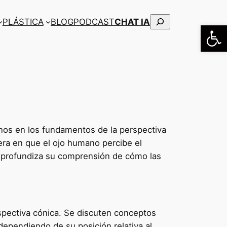
Buscar
PLÁSTICA
BLOG
PODCAST
CHAT IA
Abrir
umnos en los fundamentos de la perspectiva
anera en que el ojo humano percibe el
n profundiza su comprensión de cómo las
rspectiva cónica. Se discuten conceptos
dependiendo de su posición relativa al