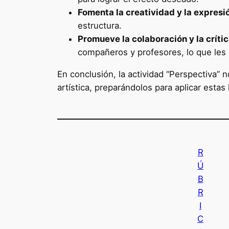
Fomenta la creatividad y la expresi
estructura.
Promueve la colaboración y la críti
compañeros y profesores, lo que les
En conclusión, la actividad “Perspectiva” 
artística, preparándolos para aplicar estas
R
Ú
B
R
I
C