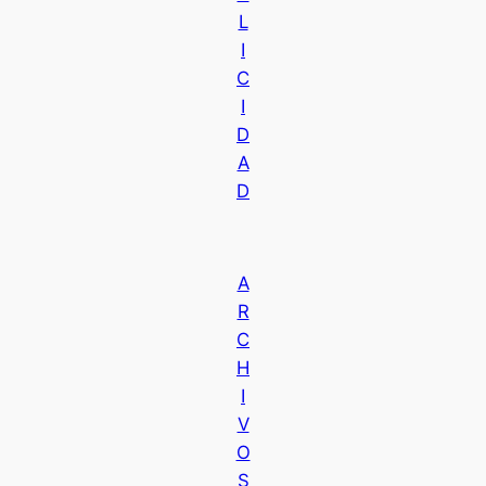
L
I
C
I
D
A
D
A
R
C
H
I
V
O
S