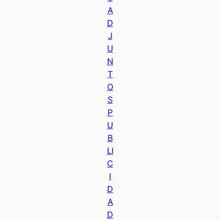
A
D
J
U
N
T
O
S
P
U
B
LI
C
I
D
A
D