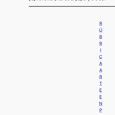
R
Ú
B
R
I
C
A
A
R
T
E
E
N
P