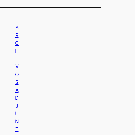
A
R
C
H
I
V
O
S
A
D
J
U
N
T