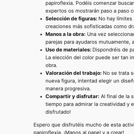
papiroflexia. Podéis comenzar busc
expertos os mostrarán paso a paso có
Selección de figuras:
No hay límites 
creaciones más sofisticadas como dra
Manos a la obra:
Una vez seleccionado
parejas para ayudaros mutuamente, a
Uso de materiales:
Dispondréis de pa
La elección del color puede ser tan 
obra.
Valoración del trabajo:
No se trata 
nueva figura, intentad elegir un dis
manera progresiva.
Compartir y disfrutar:
Al final de la
tiempo para admirar la creatividad y 
disfrutado!
Espero que disfrutéis mucho de esta activ
papiroflexia. ¡Manos al papel y a crear!