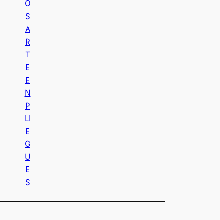
O
S
A
R
T
E
E
N
P
LI
E
G
U
E
S