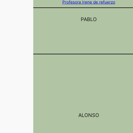
Profesora Irene de refuerzo
PABLO
ALONSO