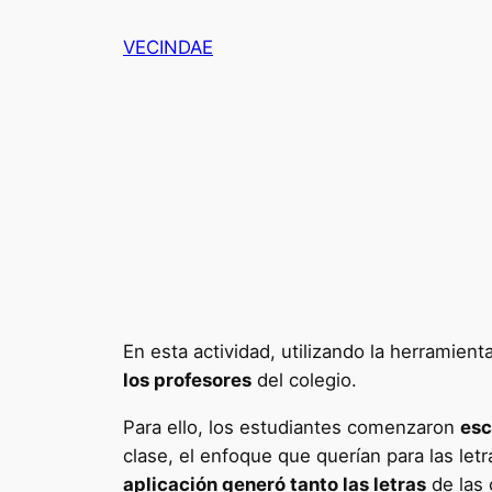
Saltar
VECINDAE
al
contenido
En esta actividad, utilizando la herramient
los profesores
del colegio.
Para ello, los estudiantes comenzaron
esc
clase, el enfoque que querían para las let
aplicación generó tanto las letras
de las