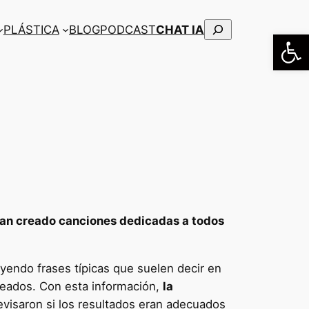
Buscar
PLÁSTICA
BLOG
PODCAST
CHAT IA
Abrir
an creado canciones dedicadas a todos
uyendo frases típicas que suelen decir en
eseados. Con esta información,
la
evisaron si los resultados eran adecuados