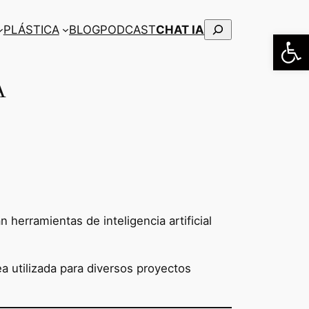
Buscar
PLÁSTICA
BLOG
PODCAST
CHAT IA
Abrir
A
 herramientas de inteligencia artificial
ea utilizada para diversos proyectos