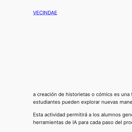
Saltar
VECINDAE
al
contenido
a creación de historietas o cómics es una f
estudiantes pueden explorar nuevas maner
Esta actividad permitirá a los alumnos gen
herramientas de IA para cada paso del pro