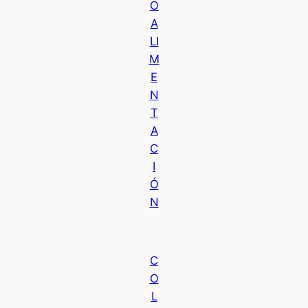
O
A
LI
M
E
N
T
A
C
I
Ó
N
C
O
L