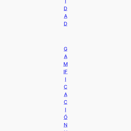
I
D
A
D
G
A
M
IF
I
C
A
C
I
Ó
N