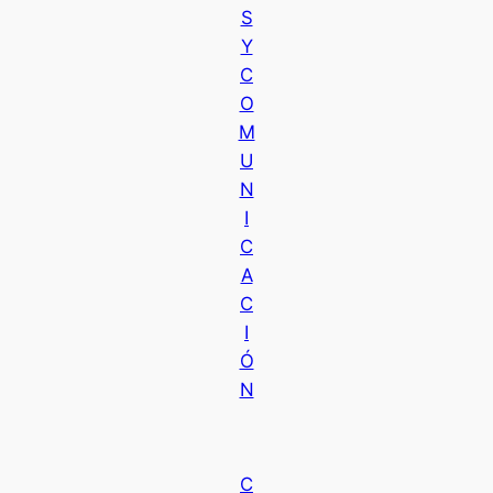
S
Y
C
O
M
U
N
I
C
A
C
I
Ó
N
C