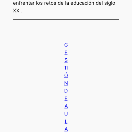
enfrentar los retos de la educación del siglo
XXI.
G
E
S
TI
Ó
N
D
E
A
U
L
A