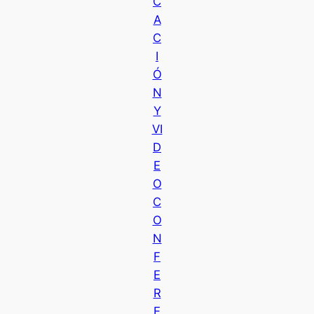
C
A
C
I
Ó
N
Y
VI
D
E
O
C
O
N
F
E
R
E