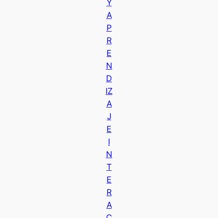
Y
A
P
R
E
N
D
IZ
A
J
E
I
N
T
E
R
A
C