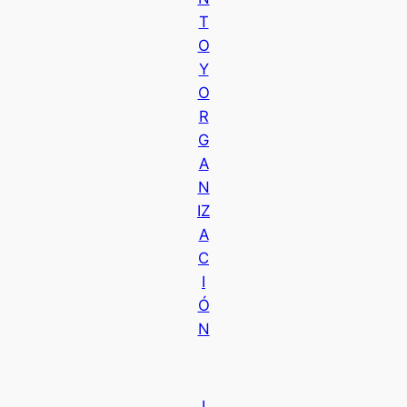
T
O
Y
O
R
G
A
N
IZ
A
C
I
Ó
N
I