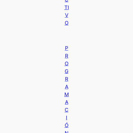
TI
V
O
P
R
O
G
R
A
M
A
C
I
Ó