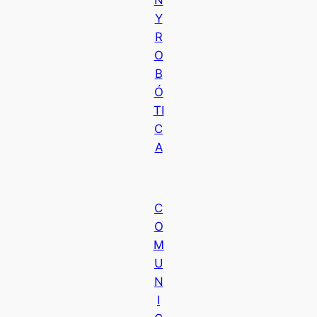
N
Y
R
O
B
Ó
TI
C
A
C
O
M
U
N
I