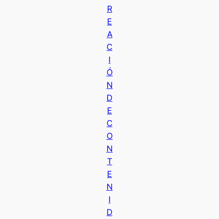
R
E
A
C
I
Ó
N
D
E
C
O
N
T
E
N
I
D