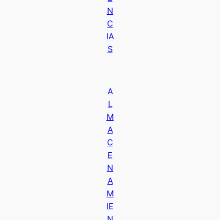
N
C
IA
S
A
L
M
A
C
E
N
A
M
IE
N