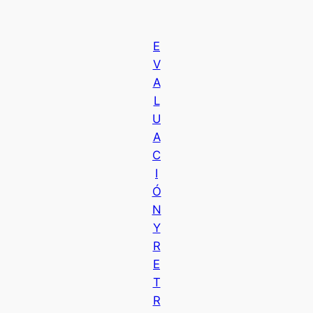
E
V
A
L
U
A
C
I
Ó
N
Y
R
E
T
R