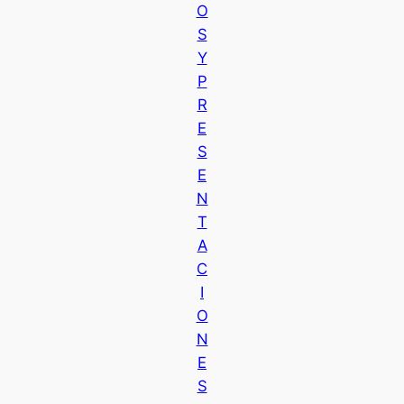
O
S
Y
P
R
E
S
E
N
T
A
C
I
O
N
E
S