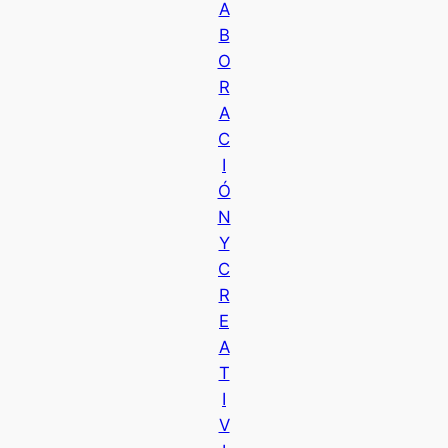
A
B
O
R
A
C
I
Ó
N
Y
C
R
E
A
T
I
V