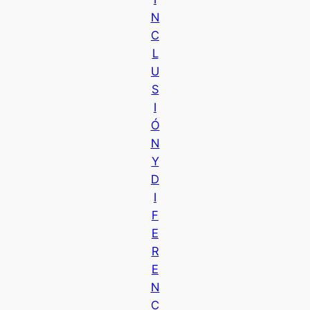
N
C
L
U
S
I
Ó
N
Y
D
I
F
E
R
E
N
C