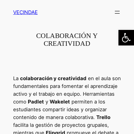
Saltar
VECINDAE
al
contenido
Abrir
COLABORACIÓN Y
CREATIVIDAD
La
colaboración y creatividad
en el aula son
fundamentales para fomentar el aprendizaje
activo y el trabajo en equipo. Herramientas
como
Padlet
y
Wakelet
permiten a los
estudiantes compartir ideas y organizar
contenido de manera colaborativa.
Trello
facilita la gestión de proyectos grupales,
mientras que
Flipgrid
promueve el debate a