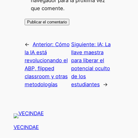
navegador para la próxima vez
que comente.
←
Anterior:
Cómo
Siguiente:
IA: La
la IA está
llave maestra
revolucionando el
para liberar el
ABP, flipped
potencial oculto
classroom y otras
de los
metodologías
estudiantes
→
VECINDAE