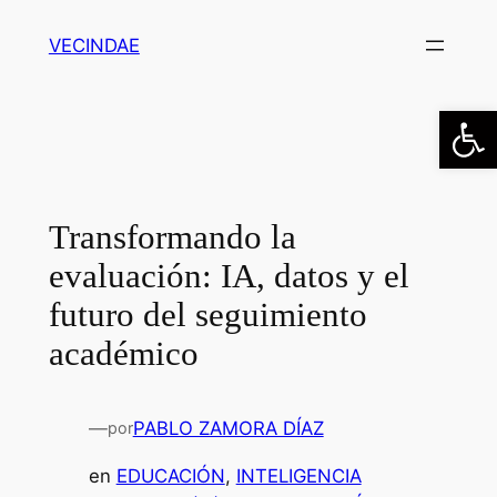
Saltar
VECINDAE
al
contenido
Abrir
Transformando la
evaluación: IA, datos y el
futuro del seguimiento
académico
—
PABLO ZAMORA DÍAZ
por
en
EDUCACIÓN
, 
INTELIGENCIA