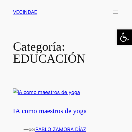
Saltar
VECINDAE
al
contenido
Abrir
Categoría:
EDUCACIÓN
IA como maestros de yoga
—
PABLO ZAMORA DÍAZ
por