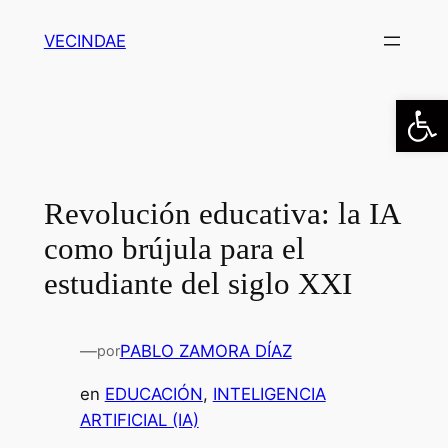
Saltar
VECINDAE
al
contenido
Abrir
Revolución educativa: la IA
como brújula para el
estudiante del siglo XXI
—
PABLO ZAMORA DÍAZ
por
en
EDUCACIÓN
, 
INTELIGENCIA
ARTIFICIAL (IA)