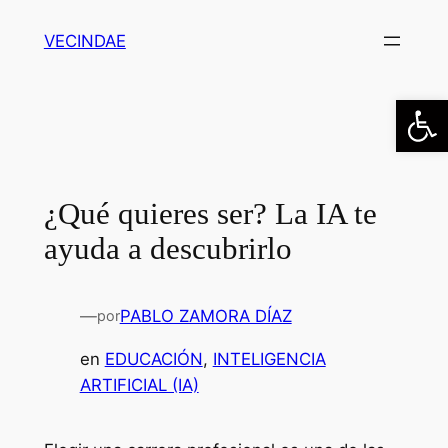
Saltar
VECINDAE
al
contenido
Abrir
¿Qué quieres ser? La IA te
ayuda a descubrirlo
—
PABLO ZAMORA DÍAZ
por
en
EDUCACIÓN
, 
INTELIGENCIA
ARTIFICIAL (IA)