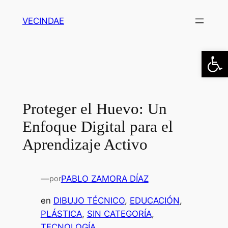
Saltar
VECINDAE
al
contenido
Abrir
Proteger el Huevo: Un
Enfoque Digital para el
Aprendizaje Activo
—
PABLO ZAMORA DÍAZ
por
en
DIBUJO TÉCNICO
, 
EDUCACIÓN
, 
PLÁSTICA
, 
SIN CATEGORÍA
, 
TECNOLOGÍA