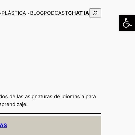
Buscar
PLÁSTICA
BLOG
PODCAST
CHAT IA
Abrir
ados de las asignaturas de Idiomas a para
aprendizaje.
MAS