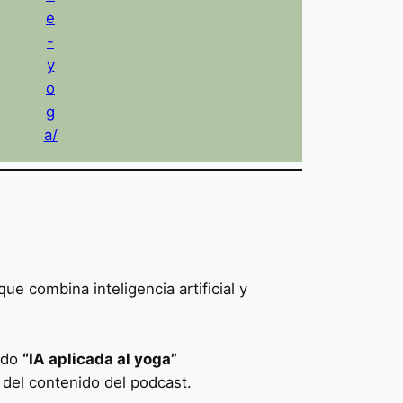
e
-
y
o
g
a/
ue combina inteligencia artificial y
ado
“IA aplicada al yoga”
n del contenido del podcast.