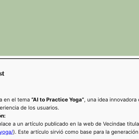
st
ía en el tema
“AI to Practice Yoga”
, una idea innovadora q
eriencia de los usuarios.
ón:
ce a un artículo publicado en la web de Vecindae titul
-yoga/
). Este artículo sirvió como base para la generació