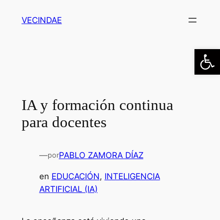
Saltar
VECINDAE
al
contenido
Abrir
IA y formación continua
para docentes
—
PABLO ZAMORA DÍAZ
por
en
EDUCACIÓN
, 
INTELIGENCIA
ARTIFICIAL (IA)