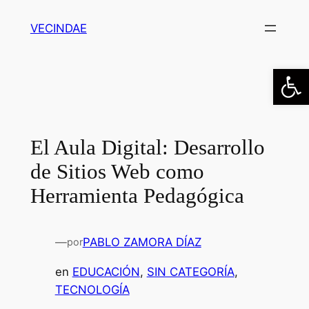
Saltar
VECINDAE
al
contenido
Abrir
El Aula Digital: Desarrollo
de Sitios Web como
Herramienta Pedagógica
—
PABLO ZAMORA DÍAZ
por
en
EDUCACIÓN
, 
SIN CATEGORÍA
, 
TECNOLOGÍA