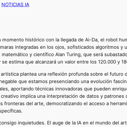
n
NOTICIAS IA
un momento histórico con la llegada de Ai-Da, el robot h
 cámaras integradas en los ojos, sofisticados algoritmos y 
 del matemático y científico Alan Turing, que será subasta
 se estima que alcanzará un valor entre los 120.000 y 18
rtística plantea una reflexión profunda sobre el futuro de
 innegable que estamos presenciando una evolución fasci
onales, aportando técnicas innovadoras que pueden enriqu
reativo implica una interpretación de datos y patrones 
las fronteras del arte, democratizando el acceso a herra
specíficas.
onsigo inquietudes. El auge de la IA en el mundo del art