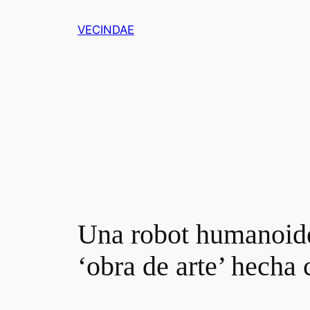
Saltar
VECINDAE
al
contenido
Una robot humanoide 
‘obra de arte’ hecha