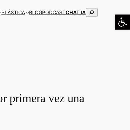
Buscar
PLÁSTICA
BLOG
PODCAST
CHAT IA
Abrir
or primera vez una