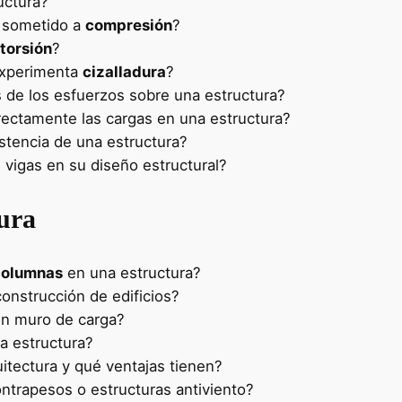
uctura?
á sometido a
compresión
?
torsión
?
experimenta
cizalladura
?
 de los esfuerzos sobre una estructura?
rrectamente las cargas en una estructura?
istencia de una estructura?
 vigas en su diseño estructural?
ura
 columnas
en una estructura?
construcción de edificios?
 un muro de carga?
a estructura?
uitectura y qué ventajas tienen?
contrapesos o estructuras antiviento?