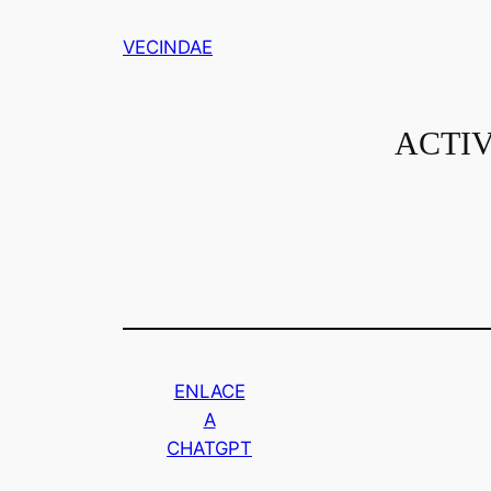
Saltar
VECINDAE
al
contenido
ACTI
ENLACE
A
CHATGPT