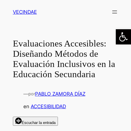
Saltar
VECINDAE
al
contenido
Abrir
Evaluaciones Accesibles:
Diseñando Métodos de
Evaluación Inclusivos en la
Educación Secundaria
—
PABLO ZAMORA DÍAZ
por
en
ACCESIBILIDAD
Escuchar la entrada