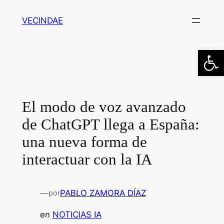
Saltar
VECINDAE
al
contenido
Abrir
El modo de voz avanzado
de ChatGPT llega a España:
una nueva forma de
interactuar con la IA
—
PABLO ZAMORA DÍAZ
por
en
NOTICIAS IA