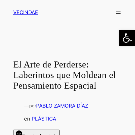
Saltar
VECINDAE
al
contenido
Abrir
El Arte de Perderse:
Laberintos que Moldean el
Pensamiento Espacial
—
PABLO ZAMORA DÍAZ
por
en
PLÁSTICA