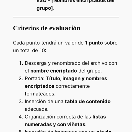
ESO – [Nombres encriptados del
grupo]
.
Criterios de evaluación
Cada punto tendrá un valor de
1 punto
sobre
un total de 10:
Descarga y renombrado del archivo con
el
nombre encriptado
del grupo.
Portada:
Título, imagen y nombres
encriptados
correctamente
formateados.
Inserción de una
tabla de contenido
adecuada.
Organización correcta de las
listas
numeradas y con viñetas
.
Inserción de imágenes con un
pie de