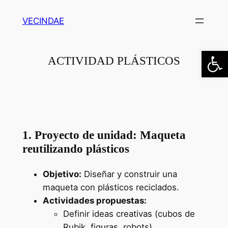
Saltar
VECINDAE
al
contenido
Abrir
ACTIVIDAD PLÁSTICOS
1. Proyecto de unidad: Maqueta
reutilizando plásticos
Objetivo:
Diseñar y construir una
maqueta con plásticos reciclados.
Actividades propuestas:
Definir ideas creativas (cubos de
Rubik, figuras, robots).