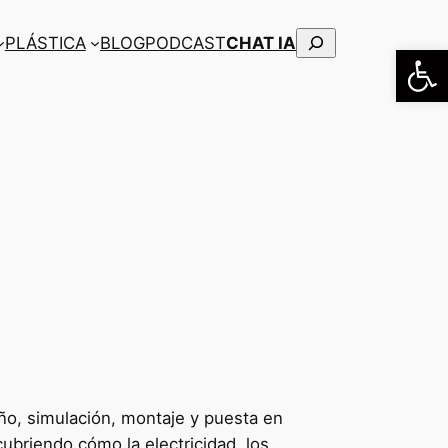
Buscar
PLÁSTICA
BLOG
PODCAST
CHAT IA
Abrir
ño, simulación, montaje y puesta en
cubriendo cómo la electricidad, los