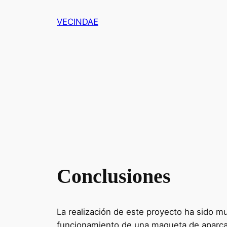
Saltar
VECINDAE
al
contenido
Conclusiones
La realización de este proyecto ha sido m
funcionamiento de una maqueta de aparc