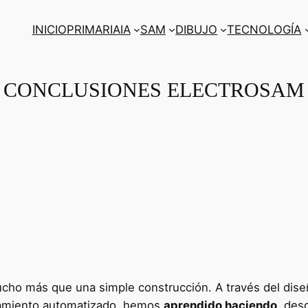
INICIO
PRIMARIA
IA
SAM
DIBUJO
TECNOLOGÍA
CONCLUSIONES ELECTROSAM
ucho más que una simple construcción. A través del dise
amiento automatizado, hemos
aprendido haciendo
, des