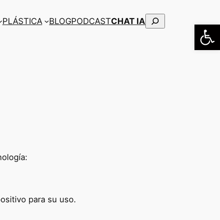
Buscar
PLÁSTICA
BLOG
PODCAST
CHAT IA
Abrir
nología:
ositivo para su uso.