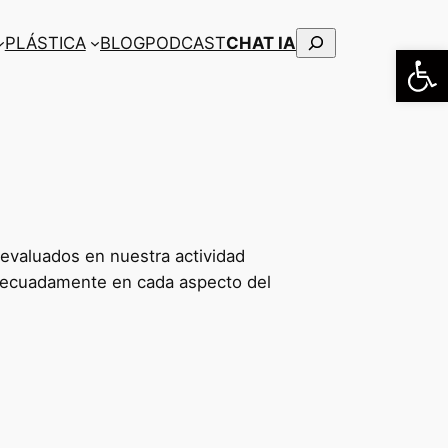
Buscar
PLÁSTICA
BLOG
PODCAST
CHAT IA
Abrir
evaluados en nuestra actividad
 adecuadamente en cada aspecto del