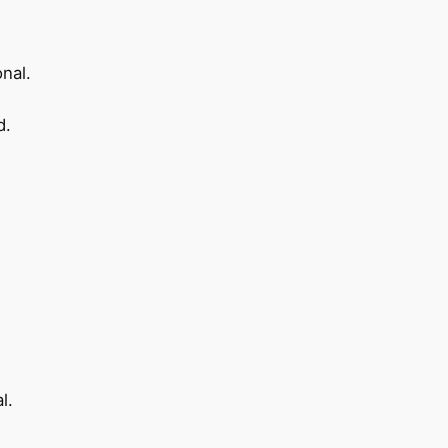
nal.
d.
l.