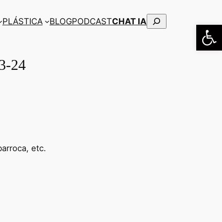
Buscar
PLÁSTICA
BLOG
PODCAST
CHAT IA
Abrir
3-24
arroca, etc.