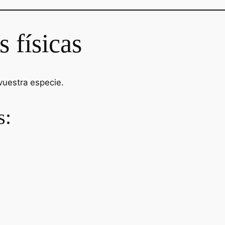
s físicas
vuestra especie.
s: