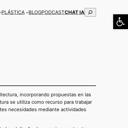
Buscar
PLÁSTICA
BLOG
PODCAST
CHAT IA
Abrir
uitectura, incorporando propuestas en las
ura se utiliza como recurso para trabajar
entes necesidades mediante actividades