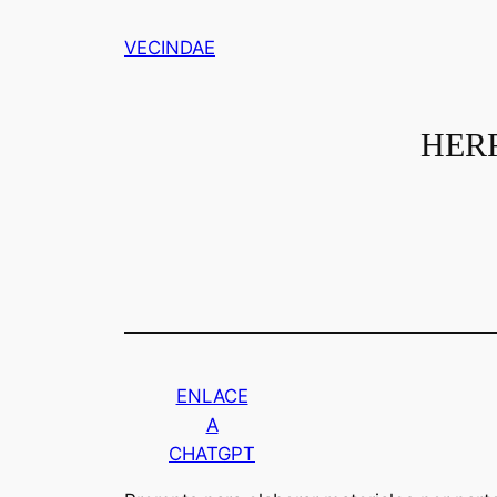
Saltar
VECINDAE
al
contenido
HER
ENLACE
A
CHATGPT