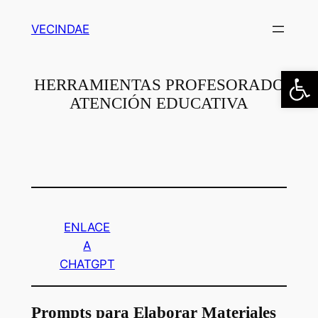
Saltar
VECINDAE
al
contenido
Abrir
HERRAMIENTAS PROFESORADO
ATENCIÓN EDUCATIVA
ENLACE
A
CHATGPT
Prompts para Elaborar Materiales