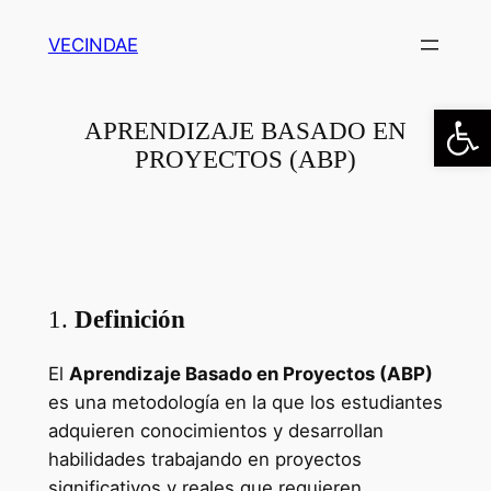
Saltar
VECINDAE
al
contenido
Abrir
APRENDIZAJE BASADO EN
PROYECTOS (ABP)
1.
Definición
El
Aprendizaje Basado en Proyectos (ABP)
es una metodología en la que los estudiantes
adquieren conocimientos y desarrollan
habilidades trabajando en proyectos
significativos y reales que requieren