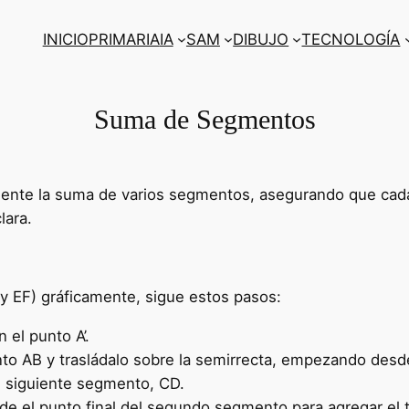
INICIO
PRIMARIA
IA
SAM
DIBUJO
TECNOLOGÍA
Suma de Segmentos
mente la suma de varios segmentos, asegurando que cad
lara.
 EF) gráficamente, sigue estos pasos:
el punto A’.
 AB y trasládalo sobre la semirrecta, empezando desde 
el siguiente segmento, CD.
de el punto final del segundo segmento para agregar el t