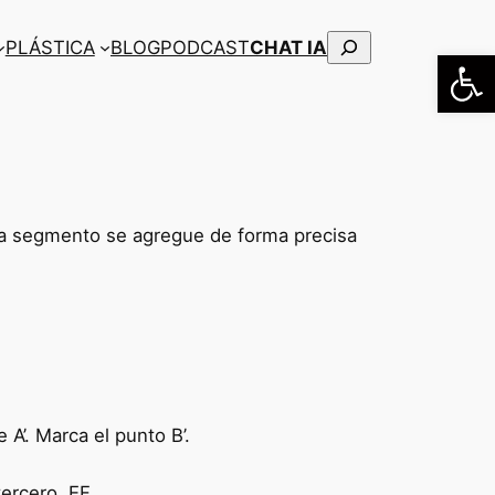
Buscar
PLÁSTICA
BLOG
PODCAST
CHAT IA
Abrir
a segmento se agregue de forma precisa
A’. Marca el punto B’.
ercero, EF.