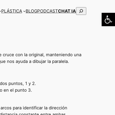
Buscar
PLÁSTICA
BLOG
PODCAST
CHAT IA
Abrir
se cruce con la original, manteniendo una
ue nos ayuda a dibujar la paralela.
dos puntos, 1 y 2.
o en el punto 3.
arcos para identificar la dirección
 distancia constante entre ambas.