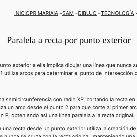
INICIO
PRIMARIA
IA
SAM
DIBUJO
TECNOLOGÍA
Paralela a recta por punto exterior
unto exterior a ella implica dibujar una línea que nunca 
1 utiliza arcos para determinar el punto de intersección q
una semicircunferencia con radio XP, cortando la recta en 
raza un arco desde el punto 2 para que corte al primer arc
 P, obteniendo así una línea paralela a la recta original.
 una recta desde un punto exterior utiliza la creación de 
ue nunca se cruza con la recta original, manteniendo una