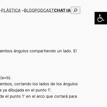
Buscar
PLÁSTICA
BLOG
PODCAST
CHAT IA
Abrir
 ambos ángulos compartiendo un lado. El
 (a+b).
a ambos, cortando los lados de los ángulos
 ya dibujada en el punto 1′.
e el punto 1′ en el arco que cortará para