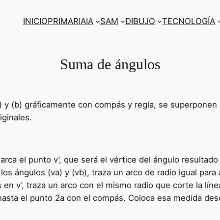
INICIO
PRIMARIA
IA
SAM
DIBUJO
TECNOLOGÍA
Suma de ángulos
) y (b) gráficamente con compás y regla, se superponen
iginales.
ca el punto v’, que será el vértice del ángulo resultado
os ángulos (va) y (vb), traza un arco de radio igual par
en v’, traza un arco con el mismo radio que corte la línea
 hasta el punto 2a con el compás. Coloca esa medida desd