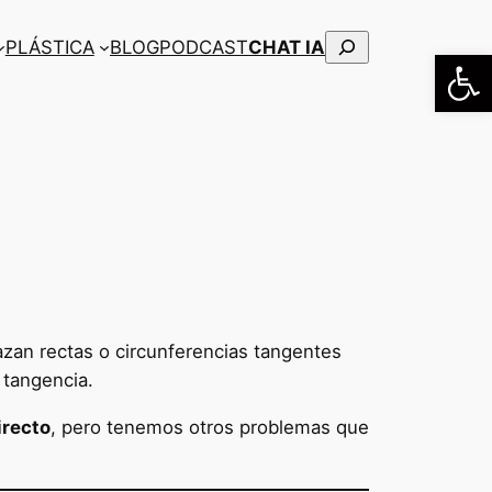
Buscar
PLÁSTICA
BLOG
PODCAST
CHAT IA
Abrir
azan rectas o circunferencias tangentes
 tangencia.
irecto
, pero tenemos otros problemas que