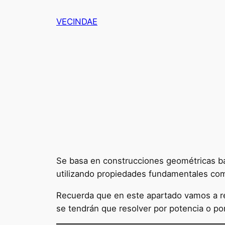
Saltar
VECINDAE
al
contenido
Se basa en construcciones geométricas bási
utilizando propiedades fundamentales como
Recuerda que en este apartado vamos a re
se tendrán que resolver por potencia o po