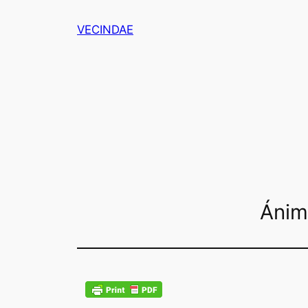
Saltar
VECINDAE
al
contenido
Ánim